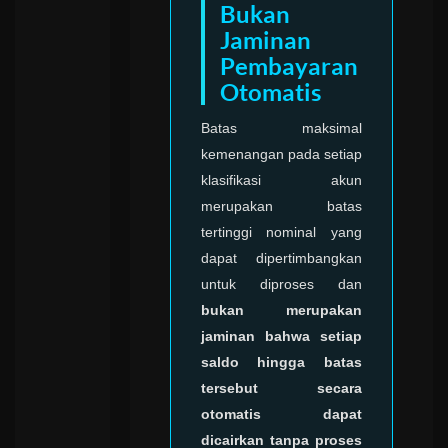
Bukan
Jaminan
Pembayaran
Otomatis
Batas maksimal
kemenangan pada setiap
klasifikasi akun
merupakan batas
tertinggi nominal yang
dapat dipertimbangkan
untuk diproses dan
bukan merupakan
jaminan bahwa setiap
saldo hingga batas
tersebut secara
otomatis dapat
dicairkan tanpa proses