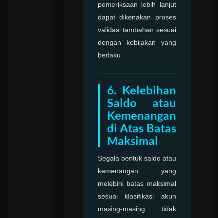
pemeriksaan lebih lanjut
dapat dikenakan proses
validasi tambahan sesuai
dengan kebijakan yang
berlaku.
6. Kelebihan
Saldo atau
Kemenangan
di Atas Batas
Maksimal
Segala bentuk saldo atau
kemenangan yang
melebihi batas maksimal
sesuai klasifikasi akun
masing-masing tidak