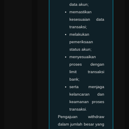
data akun;
memastikan
kesesuaian data
transaksi;
melakukan
pemeriksaan
status akun;
menyesuaikan
proses dengan
limit transaksi
bank;
serta menjaga
kelancaran dan
keamanan proses
transaksi.
Pengajuan withdraw
dalam jumlah besar yang