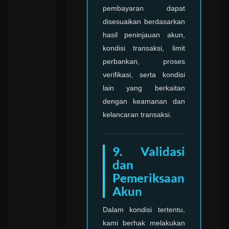
pembayaran dapat
disesuaikan berdasarkan
hasil peninjauan akun,
kondisi transaksi, limit
perbankan, proses
verifikasi, serta kondisi
lain yang berkaitan
dengan keamanan dan
kelancaran transaksi.
9. Validasi
dan
Pemeriksaan
Akun
Dalam kondisi tertentu,
kami berhak melakukan