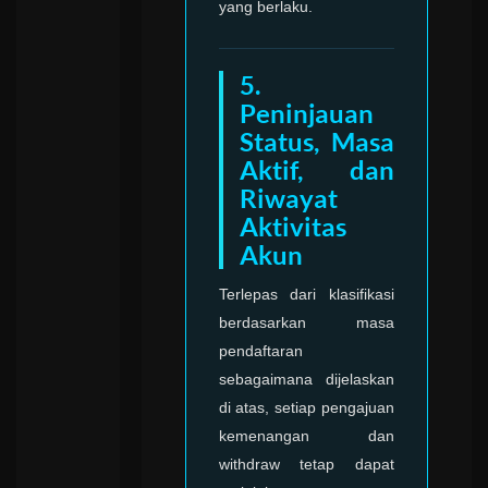
yang berlaku.
5.
Peninjauan
Status, Masa
Aktif, dan
Riwayat
Aktivitas
Akun
Terlepas dari klasifikasi
berdasarkan masa
pendaftaran
sebagaimana dijelaskan
di atas, setiap pengajuan
kemenangan dan
withdraw tetap dapat