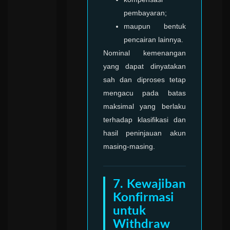
pembayaran;
maupun bentuk
pencairan lainnya.
Nominal kemenangan
yang dapat dinyatakan
sah dan diproses tetap
mengacu pada batas
maksimal yang berlaku
terhadap klasifikasi dan
hasil peninjauan akun
masing-masing.
7. Kewajiban
Konfirmasi
untuk
Withdraw