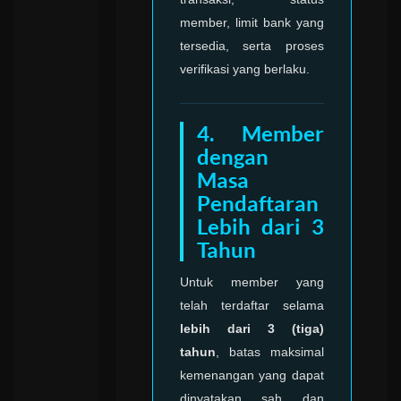
member, limit bank yang
tersedia, serta proses
verifikasi yang berlaku.
4. Member
dengan
Masa
Pendaftaran
Lebih dari 3
Tahun
Untuk member yang
telah terdaftar selama
lebih dari 3 (tiga)
tahun
, batas maksimal
kemenangan yang dapat
dinyatakan sah dan