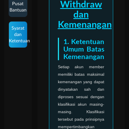
Withdraw
Pusat
Bantuan
dan
Kemenangan
Syarat
dan
1. Ketentuan
Ketentuan
Umum Batas
Kemenangan
Setiap akun member
memiliki batas maksimal
kemenangan yang dapat
dinyatakan sah dan
diproses sesuai dengan
klasifikasi akun masing-
masing. Klasifikasi
tersebut pada prinsipnya
mempertimbangkan