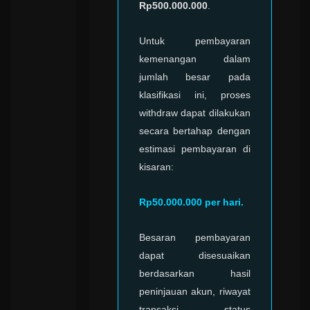
Rp500.000.000
.
Untuk pembayaran
kemenangan dalam
jumlah besar pada
klasifikasi ini, proses
withdraw dapat dilakukan
secara bertahap dengan
estimasi pembayaran di
kisaran:
Rp50.000.000 per hari.
Besaran pembayaran
dapat disesuaikan
berdasarkan hasil
peninjauan akun, riwayat
transaksi, status