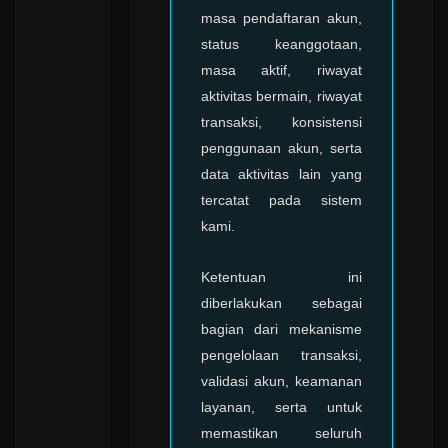
masa pendaftaran akun,
status keanggotaan,
masa aktif, riwayat
aktivitas bermain, riwayat
transaksi, konsistensi
penggunaan akun, serta
data aktivitas lain yang
tercatat pada sistem
kami.
Ketentuan ini
diberlakukan sebagai
bagian dari mekanisme
pengelolaan transaksi,
validasi akun, keamanan
layanan, serta untuk
memastikan seluruh