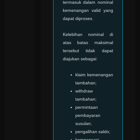
termasuk dalam nominal
kemenangan valid yang
dapat diproses.
Kelebihan nominal di
atas batas maksimal
tersebut tidak dapat
diajukan sebagai:
klaim kemenangan
tambahan;
withdraw
tambahan;
permintaan
pembayaran
susulan;
pengalihan saldo;
kompensasi