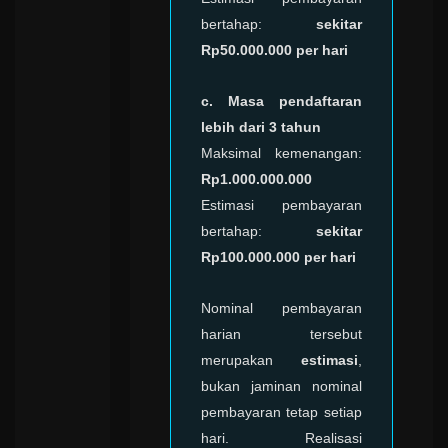
bertahap:
sekitar
Rp50.000.000 per hari
c. Masa pendaftaran
lebih dari 3 tahun
Maksimal kemenangan:
Rp1.000.000.000
Estimasi pembayaran
bertahap:
sekitar
Rp100.000.000 per hari
Nominal pembayaran
harian tersebut
merupakan
estimasi
,
bukan jaminan nominal
pembayaran tetap setiap
hari. Realisasi