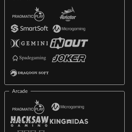
Arcade