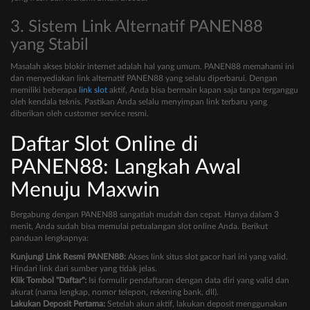
3. Sistem Link Alternatif PANEN88
yang Stabil
Masalah akses blokir internet adalah hal yang umum. PANEN88 memahami ini
dan menyediakan link alternatif PANEN88 yang selalu diperbarui. Dengan
memiliki beberapa
link slot
aktif, Anda bisa bermain kapan saja tanpa terganggu
oleh kendala teknis. Pastikan Anda selalu menyimpan link terbaru yang
diberikan oleh customer service resmi.
Daftar Slot Online di
PANEN88: Langkah Awal
Menuju Maxwin
Bergabung dengan PANEN88 sangatlah mudah dan cepat. Hanya dalam 3
menit, Anda sudah bisa memulai petualangan slot online Anda. Berikut
panduan lengkapnya:
Kunjungi Link Resmi PANEN88:
Akses link situs slot gacor hari ini yang valid.
Hindari link dari sumber yang tidak jelas.
Klik Tombol "Daftar":
Isi formulir pendaftaran dengan data diri yang valid dan
akurat (nama lengkap, nomor telepon, rekening bank, dll).
Lakukan Deposit Pertama:
Setelah akun aktif, lakukan deposit menggunakan