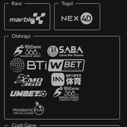
Race
Togel
Olahraga
Crash Game