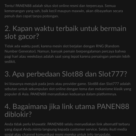
Tentu! PANEN88 adalah situs slot online resmi dan terpercaya. Semua
kemenangan yang sah, baik kecil maupun maxwin, akan dibayarkan secara
penuh dan cepat tanpa potongan.
2. Kapan waktu terbaik untuk bermain
slot gacor?
Tidak ada waktu pasti, karena mesin slot berjalan dengan RNG (Random
Number Generator). Namun, banyak pemain berpengalaman percaya bahwa
pagi hari atau weekdays adalah saat yang tepat karena persaingan pemain lebih
sedikit.
3. Apa perbedaan Slot88 dan Slot777?
Ini biasanya merujuk pada jenis atau provider game. Slot88 dan Slot777 adalah
sebutan untuk sekumpulan slot online dengan tema dan mekanisme klasik yang
populer di Asia. PANEN88 menyediakan keduanya dalam platformnya.
4. Bagaimana jika link utama PANEN88
diblokir?
Anda tidak perlu khawatir. PANEN88 selalu menyediakan link alternatif terbaru
yang dapat Anda minta langsung kepada customer service. Selalu ikuti media
sosial atau channel komunikasi resmi mereka untuk info terupdate.