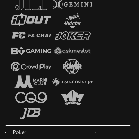
Poker