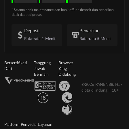
* Selama bank maintenance dan bank offline deposit dan penarikan
tidak dapat diproses
Deposit
Penarikan
Rata-rata 1 Menit
Rata-rata 5 Menit
Bersertifikasi
Tanggung
Browser
Dari
Jawab
Yang
Bermain
Didukung
©2026 PANEN88. Hak
cipta dilindungi | 18+
Platform Penyedia Layanan