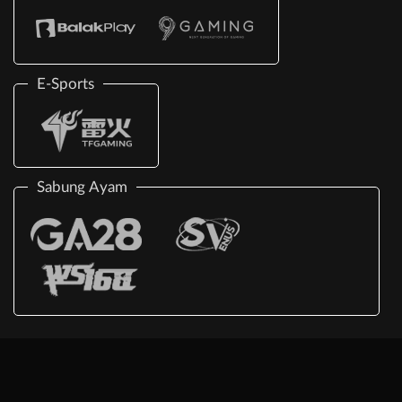
E-Sports
Sabung Ayam