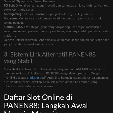
Gates of Olympus dan Sweet Bonanza.
PG Soft:
Dikenal dengan grafis inovatif dan gameplay unik, contohnya Mahjong
Ways dan Lucky Neko.
Microgaming:
Pelopor industri dengan jackpot progresif legendaris.
Habanero:
Menawarkan slot dengan volatilitas beragam yang cocok untuk
semua pemain.
Slot88 & Slot777:
Kategori game yang sangat populer dengan mekanisme
sederhana namun potensi maxwin yang besar, semuanya terhimpun dalam satu
platform.
Dengan koleksi seperti ini, Anda tidak akan pernah kehabisan pilihan slot online
yang fresh dan menarik untuk dicoba.
3. Sistem Link Alternatif PANEN88
yang Stabil
Masalah akses blokir internet adalah hal yang umum. PANEN88 memahami ini
dan menyediakan link alternatif PANEN88 yang selalu diperbarui. Dengan
memiliki beberapa
link slot
aktif, Anda bisa bermain kapan saja tanpa terganggu
oleh kendala teknis. Pastikan Anda selalu menyimpan link terbaru yang
diberikan oleh customer service resmi.
Daftar Slot Online di
PANEN88: Langkah Awal