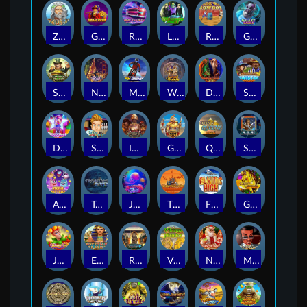
Zeus 2
Gold Rush
Return To The Feature
Little Green Money
Ride Em Cowboy
Galaxy Babies
Shamrock Quest
New Years Bash
MX Mania
Waltz Beauty
Dragon Tiger Gate
Super Twister
Disco Beats
Super Strike
Isibaya Queens
Gladiator Royal
Queen Of Queens 2
SOS
Atomic Kittens
Treasure Diver
JellyFish Flow
The Dragon Castle
Flying High
Golden Unicorn
Jump! 2
Egyptian Dreams
Racing Royalty
Vikings Plunder
Naughty Santa
Mr Bling