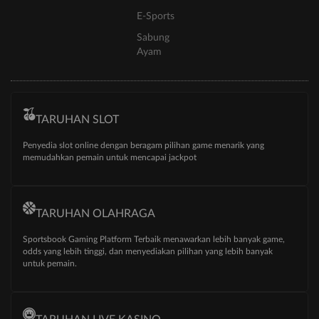
E-Sports
Sabung
Ayam
TARUHAN SLOT
Penyedia slot online dengan beragam pilihan game menarik yang
memudahkan pemain untuk mencapai jackpot
TARUHAN OLAHRAGA
Sportsbook Gaming Platform Terbaik menawarkan lebih banyak game,
odds yang lebih tinggi, dan menyediakan pilihan yang lebih banyak
untuk pemain.