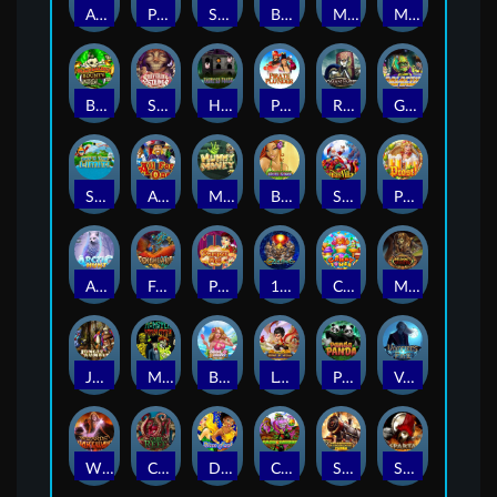
Azlangold
Pool Shark
Sir Blingalot
Bird Of Thunder
Moo Moo Cow
Mount Mazuma
Blackbeards Bounty
Shivering Strings
Haunted House
Pirates Plunder
Roman Empire
Galactic Cash
Skys The Limit
All For One
Mummy Money
Bikini Island
Santa's Village
Prost!
Arctic Hunt
Fenghuang
Pamper Me
12 Zodiacs
Candy Tower
Mummy Hunter
Jungle Rumble
Monster Mash Cash
Bikini Island Deluxe
Legend Of Nezha
Panda Panda
Vampire's Fate
Wizards Want War!
CashReef
Disco Funk
Cashosaurus
Steampunk Plinko
Sparta