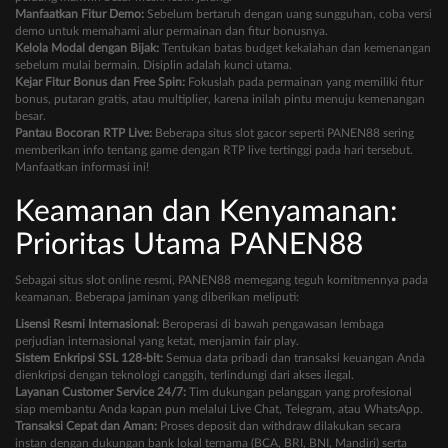
Manfaatkan Fitur Demo:
Sebelum bertaruh dengan uang sungguhan, coba versi
demo untuk memahami alur permainan dan fitur bonusnya.
Kelola Modal dengan Bijak:
Tentukan batas budget kekalahan dan kemenangan
sebelum mulai bermain. Disiplin adalah kunci utama.
Kejar Fitur Bonus dan Free Spin:
Fokuslah pada permainan yang memiliki fitur
bonus, putaran gratis, atau multiplier, karena inilah pintu menuju kemenangan
besar.
Pantau Bocoran RTP Live:
Beberapa situs slot gacor seperti PANEN88 sering
memberikan info tentang game dengan RTP live tertinggi pada hari tersebut.
Manfaatkan informasi ini!
Keamanan dan Kenyamanan:
Prioritas Utama PANEN88
Sebagai situs slot online resmi, PANEN88 memegang teguh komitmennya pada
keamanan. Beberapa jaminan yang diberikan meliputi:
Lisensi Resmi Internasional:
Beroperasi di bawah pengawasan lembaga
perjudian internasional yang ketat, menjamin fair play.
Sistem Enkripsi SSL 128-bit:
Semua data pribadi dan transaksi keuangan Anda
dienkripsi dengan teknologi canggih, terlindungi dari akses ilegal.
Layanan Customer Service 24/7:
Tim dukungan pelanggan yang profesional
siap membantu Anda kapan pun melalui Live Chat, Telegram, atau WhatsApp.
Transaksi Cepat dan Aman:
Proses deposit dan withdraw dilakukan secara
instan dengan dukungan bank lokal ternama (BCA, BRI, BNI, Mandiri) serta