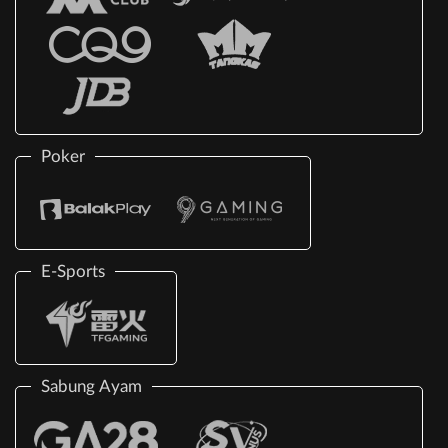
Poker
E-Sports
Sabung Ayam