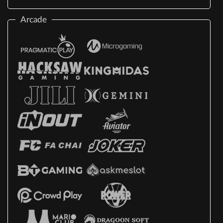
Arcade