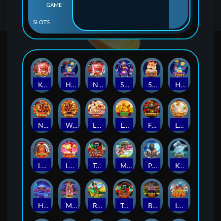
GAME
SLOTS
Koi Gate
Hot Hot Nexus
Nexus Koi Gate
Soju Bomb
5 Lucky Lions
Hot Hot Fruit
Nexus Wealth Inn
Wealth Inn
Lucky Fortune Cat
Laughing Buddha Nexus
Fa Cai Shen
Lucky Lucky
Lucky Lucky Nexus
Lantern Luck
Taberna De Los Muertos
Mystic Fortune Nexus
Poseidon
Koi Koi Treasure
Hot Hot Halloween
Mystic Fortune Deluxe
Rainbowmania
Taberna De Los Muertos Ultra
Baba Yaga
Loony Blox