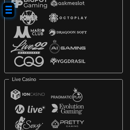
Live Casino