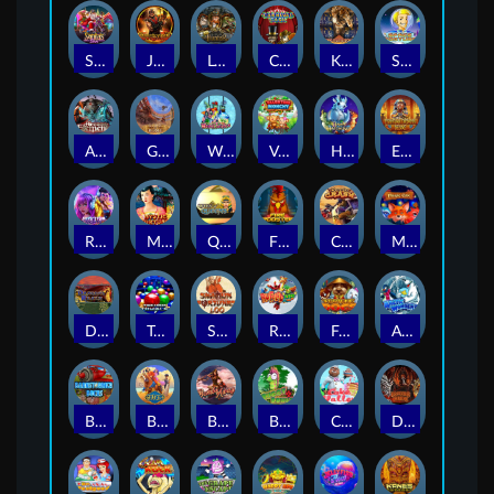
Santa's Inn
Jugglenaut
London Hunter
Carnival Cash
King Tuts Tomb
Space Fortune
Arcane Elements
Glory Of Rome
Weird Science
Valentine Monchy
Happy Hatchlings
Egyptian Dreams Deluxe
Rhythm Nights
Mystic Fortune
Queen Of Queens
Fire Rooster
Coyote Crash
Magic Oak
Dragons Realm
Techno Tumble
Shaolin Fortunes 100
Ruffled Up
Fortune Dogs
Arctic Wonders
Barnstormer Bucks
Before Time Runs Out
Bombs Away
Buggy Bonus
Cake Valley
Dragons Throne