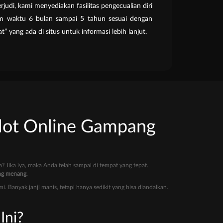
udi, kami menyediakan fasilitas pengecualian diri
 waktu 6 bulan sampai 5 tahun sesuai dengan
 yang ada di situs untuk informasi lebih lanjut.
Slot Online Gampang
? Jika iya, maka Anda telah sampai di tempat yang tepat.
g menang
.
. Banyak janji manis, tetapi hanya sedikit yang bisa diandalkan.
Ini?