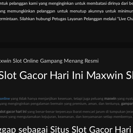
ntuk pelanggan kami yang menginginkan untuk membatasi dirinya dari berj
ang memungkinkan pelanggan untuk menutup akunnya untuk minimum
ermintaan. Silahkan hubungi Petugas Layanan Pelanggan melalui “Live Chat”
Maxwin Slot Online Gampang Menang Resmi
Slot Gacor Hari Ini Maxwin 
 online
yang tidak hanya menjanjikan keseruan, tetapi juga peluang
maxwin
yang nyata
yang menginginkan pengalaman bermain yang premium, aman, dan tentunya,
gampan
slot gacor hari ini
yang benar-benar terpercaya ibarat mencari jarum di tumpukan jerami
 resmi yang mengutamakan kejujuran, keamanan, dan kenyamanan setiap membernya.
 sebagai Situs Slot Gacor Hari 