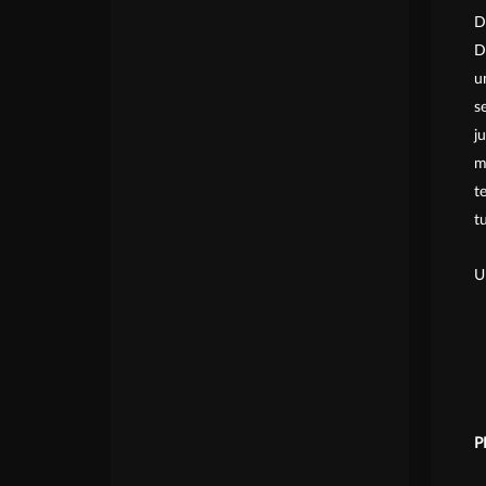
D
D
u
s
j
m
t
t
U
P