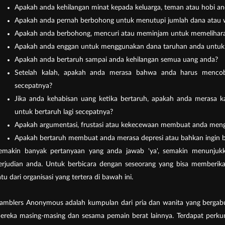
Apakah anda kehilangan minat kepada keluarga, teman atau hobi an
Apakah anda pernah berbohong untuk menutupi jumlah dana atau w
Apakah anda berbohong, mencuri atau meminjam untuk memelihara
Apakah anda enggan untuk menggunakan dana taruhan anda untuk 
Apakah anda bertaruh sampai anda kehilangan semua uang anda?
Setelah kalah, apakah anda merasa bahwa anda harus menco
secepatnya?
Jika anda kehabisan uang ketika bertaruh, apakah anda merasa 
untuk bertaruh lagi secepatnya?
Apakah argumentasi, frustasi atau kekecewaan membuat anda mengi
Apakah bertaruh membuat anda merasa depresi atau bahkan ingin b
emakin banyak pertanyaan yang anda jawab 'ya', semakin menunjuk
erjudian anda. Untuk berbicara dengan seseorang yang bisa memberika
atu dari organisasi yang tertera di bawah ini.
amblers Anonymous adalah kumpulan dari pria dan wanita yang berga
ereka masing-masing dan sesama pemain berat lainnya. Terdapat perkump