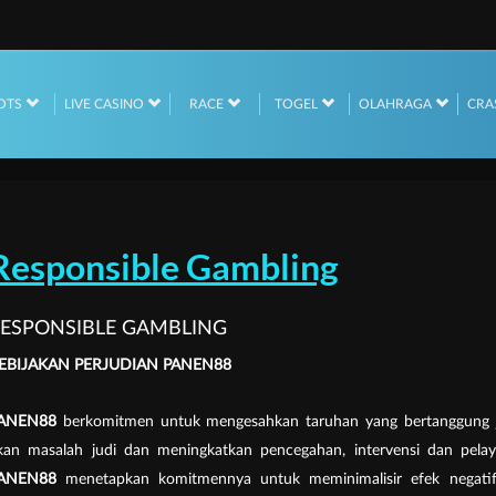
OTS
LIVE CASINO
RACE
TOGEL
OLAHRAGA
CRA
Responsible Gambling
ESPONSIBLE GAMBLING
EBIJAKAN PERJUDIAN PANEN88
ANEN88
berkomitmen untuk mengesahkan taruhan yang bertanggung 
kan masalah judi dan meningkatkan pencegahan, intervensi dan pela
ANEN88
menetapkan komitmennya untuk meminimalisir efek negati