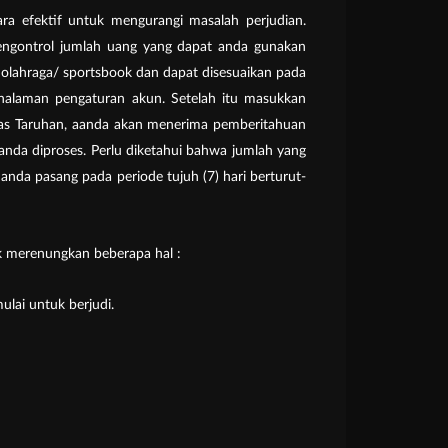
ra efektif untuk mengurangi masalah perjudian.
ngontrol jumlah uang yang dapat anda gunakan
olahraga/ sportsbook dan dapat disesuaikan pada
 halaman pengaturan akun. Setelah itu masukkan
tas Taruhan, aanda akan menerima pemberitahuan
nda diproses. Perlu diketahui bahwa jumlah yang
da pasang pada periode tujuh (7) hari berturut-
 merenungkan beberapa hal :
lai untuk berjudi.