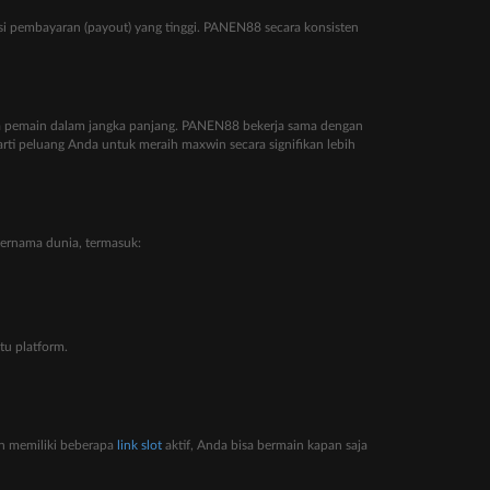
i pembayaran (payout) yang tinggi. PANEN88 secara konsisten
da pemain dalam jangka panjang. PANEN88 bekerja sama dengan
rti peluang Anda untuk meraih maxwin secara signifikan lebih
ernama dunia, termasuk:
u platform.
an memiliki beberapa
link slot
aktif, Anda bisa bermain kapan saja