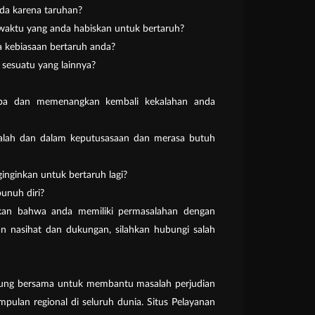
da karena taruhan?
aktu yang anda habiskan untuk bertaruh?
 kebiasaan bertaruh anda?
sesuatu yang lainnya?
ba dan memenangkan kembali kekalahan anda
kalah dan dalam keputusasaan dan merasa butuh
nginkan untuk bertaruh lagi?
unuh diri?
kan bahwa anda memiliki permasalahan dengan
n nasihat dan dukungan, silahkan hubungi salah
bung bersama untuk membantu masalah perjudian
ulan regional di seluruh dunia. Situs Pelayanan