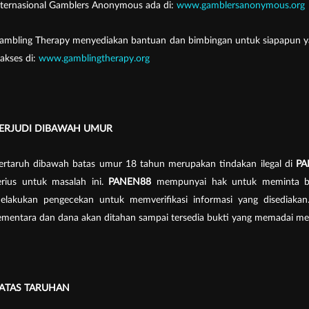
nternasional Gamblers Anonymous ada di:
www.gamblersanonymous.org
ambling Therapy menyediakan bantuan dan bimbingan untuk siapapun yang
iakses di:
www.gamblingtherapy.org
ERJUDI DIBAWAH UMUR
ertaruh dibawah batas umur 18 tahun merupakan tindakan ilegal di
PA
erius untuk masalah ini.
PANEN88
mempunyai hak untuk meminta bu
elakukan pengecekan untuk memverifikasi informasi yang disediaka
ementara dan dana akan ditahan sampai tersedia bukti yang memadai m
ATAS TARUHAN