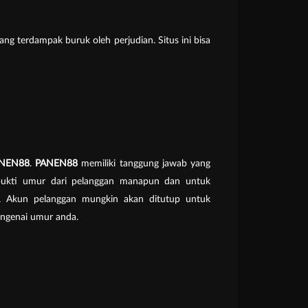
 terdampak buruk oleh perjudian. Situs ini bisa
NEN88
.
PANEN88
memiliki tanggung jawab yang
kti umur dari pelanggan manapun dan untuk
n. Akun pelanggan mungkin akan ditutup untuk
engenai umur anda.