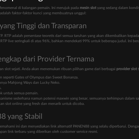
 fenomenal di kalangan pemain. Ini merujuk pada
mesin slot
yang sedang dalam kondis
 adalah faktor-faktor kunci yang membuatnya unggul:
 yang Tinggi dan Transparan
P. RTP adalah persentase teoretis dari semua taruhan yang akan dikembalikan kepa
TP live seringkali di atas 96%, bahkan mendekati 99% untuk beberapa judul. Ini bera
lengkap dari Provider Ternama
ran slot sejati. Anda akan menemukan ribuan pilihan game dari berbagai
provider slot
t
an seperti Gates of Olympus dan Sweet Bonanza.
tohnya Mahjong Ways dan Lucky Neko.
.
ok untuk semua pemain.
kanisme sederhana namun potensi maxwin yang besar, semuanya terhimpun dalam sat
han slot online yang fresh dan menarik untuk dicoba.
8 yang Stabil
emahami ini dan menyediakan link alternatif PANEN88 yang selalu diperbarui. Deng
pan link terbaru yang diberikan oleh customer service resmi.